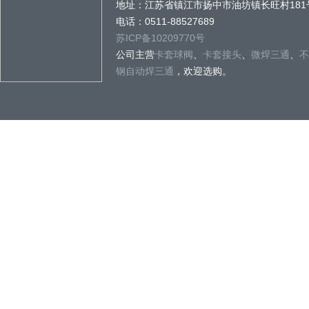
地址：江苏省镇江市扬中市油坊镇长旺村181
电话：0511-88527689
苏ICP备10209770号
公司主营
卡套球阀
、
卡套接头
、
微焊三通
、
不
钢自动焊三通
，欢迎选购。