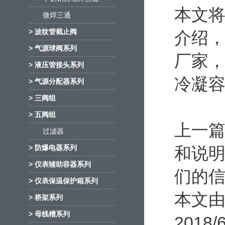
本文
微焊三通
> 波纹管截止阀
介绍，
> 气源球阀系列
厂家，
> 液压管接头系列
冷凝
> 气源分配器系列
> 三阀组
> 五阀组
上一
过滤器
> 防爆电器系列
和说
> 仪表辅助容器系列
们的
> 仪表保温保护箱系列
本文由
> 桥架系列
> 母线槽系列
2018/