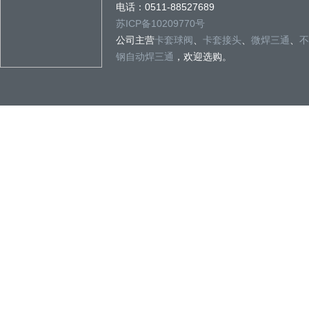
电话：0511-88527689
苏ICP备10209770号
公司主营
卡套球阀
、
卡套接头
、
微焊三通
、
不
钢自动焊三通
，欢迎选购。